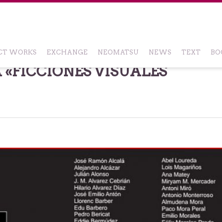
CT WORKS
EXCHANGE
NEOMATSU
NEWS
TEXT
BO
 «FICCIONES VISUALES