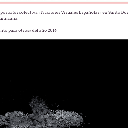
 exposición colectiva «Ficciones Visuales Españolas» en Santo D
minicana.
ento para otros» del año 2014