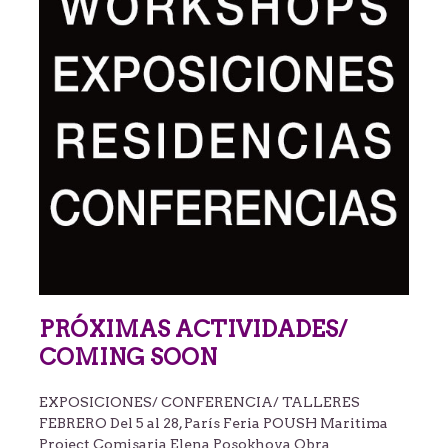
PRÓXIMAS ACTIVIDADES/
COMING SOON
EXPOSICIONES/ CONFERENCIA/ TALLERES
FEBRERO Del 5 al 28, París Feria POUSH Maritima
Project Comisaria Elena Posokhova Obra