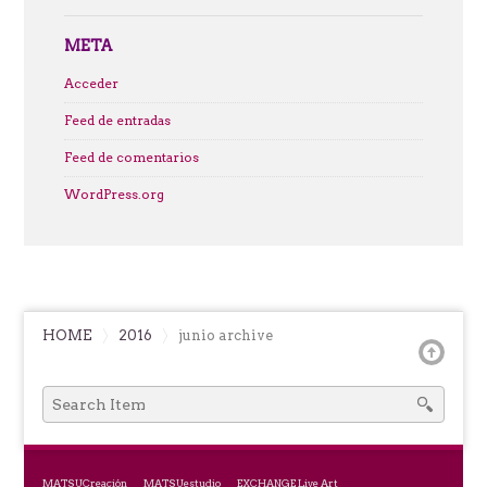
META
Acceder
Feed de entradas
Feed de comentarios
WordPress.org
HOME
2016
junio archive
SEARCH
FOR:
MATSUCreación
MATSUestudio
EXCHANGE Live Art