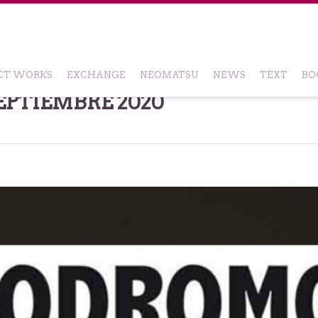
CT WORKS
EXCHANGE
NEOMATSU
NEWS
TEXT
BO
EPTIEMBRE 2020