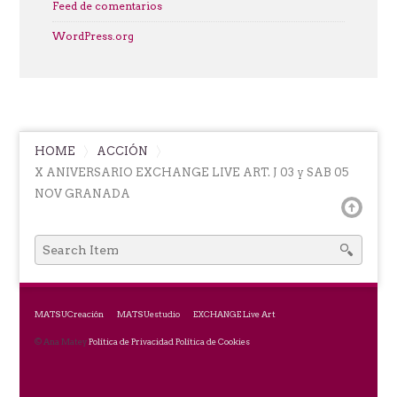
Feed de comentarios
WordPress.org
HOME
ACCIÓN
X ANIVERSARIO EXCHANGE LIVE ART. J 03 y SAB 05
NOV GRANADA
SEARCH
FOR:
MATSUCreación
MATSUestudio
EXCHANGE Live Art
© Ana Matey
Política de Privacidad
Política de Cookies