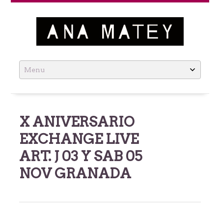
Ana Matey
Skip
to
content
X ANIVERSARIO
EXCHANGE LIVE
ART. J 03 Y SAB 05
NOV GRANADA