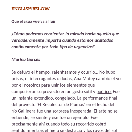
FLUIR».
ENGLISH BELOW
ENCLAVE
Que el agua vuelva a fluir
LAND
¿Cómo podemos reorientar la mirada hacia aquello que
ART.
verdaderamente importa cuando estamos asaltados
continuamente por todo tipo de urgencias?
2023
Marina Garcés
Se detuvo el tiempo, ralentizamos y ocurrió… No hubo
prisas, ni interrogantes o dudas, Ana Matey cambió el yo
por el nosotros para unir los elementos que
compusieron su proyecto en un gesto sutil y
poético.
Fue
un instante extendido, congelado. La performance final
del proyecto ‘El Recolector de Plumas’ en el lecho del
río Gallinera fue una sorpresa inesperada. El arte no se
entiende, se siente y ese fue un ejemplo. Fue
precisamente ahí cuando todo su recorrido cobró
sentido mientras el hielo se deshacía y los rayos del sol