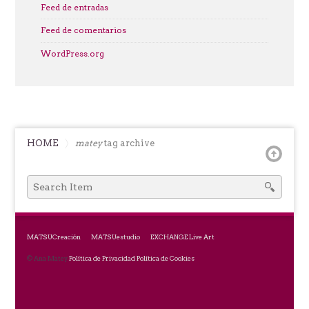
Feed de entradas
Feed de comentarios
WordPress.org
HOME
matey
tag archive
SEARCH
FOR:
MATSUCreación
MATSUestudio
EXCHANGE Live Art
© Ana Matey
Política de Privacidad
Política de Cookies