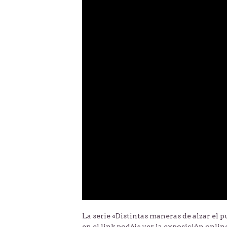
La serie «Distintas maneras de alzar el
en el link podéis ver la exposición onli