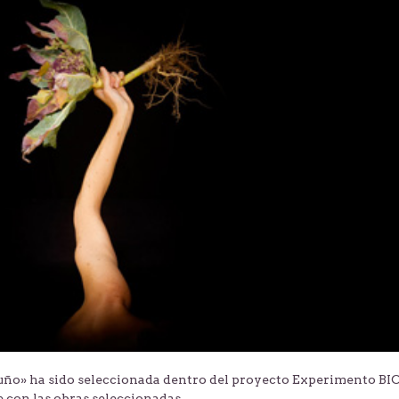
 puño» ha sido seleccionada dentro del proyecto Experimento BIO
ne con las obras seleccionadas…