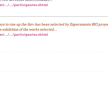
ri…/…/participantes.shtml
s to rise up the fist» has been selected by Expermiento BIO proye
ine exhibition of the works selected…
ri…/…/participantes.shtml