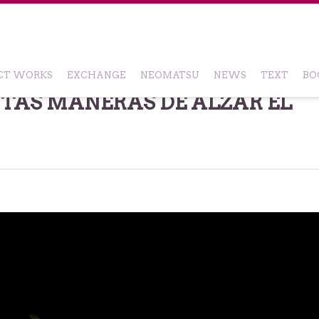
CT WORKS
EXCHANGE
NEOMATSU
NEWS
TEXT
BO
NTAS MANERAS DE ALZAR EL