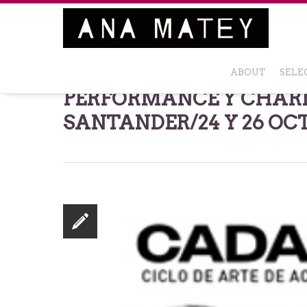
Ana Matey
Skip
ABOUT
SELE
to
PERFORMANCE Y CHARL
content
SANTANDER/24 Y 26 OC