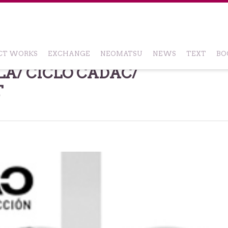
CT WORKS
EXCHANGE
NEOMATSU
NEWS
TEXT
BO
A/ CICLO CADAC/
T