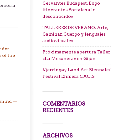
Cervantes Budapest. Expo
memoria
itinerante «Portales a lo
desconocido»
TALLERES DE VERANO. Arte,
Caminar, Cuerpo y lenguajes
audiovisuales
ander
Próximamente apertura Taller
 of the
«La Mesonera» en Gijón
Kjerringøy Land Art Biennale/
Festival Efimera CACIS
behind —
COMENTARIOS
RECIENTES
ARCHIVOS