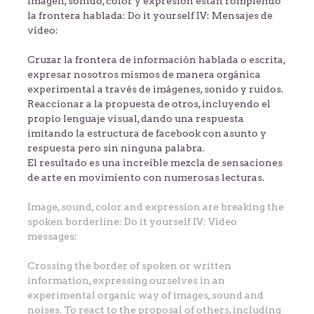
Imagen, sonido, color y expresión están rompiendo
la frontera hablada: Do it yourself IV: Mensajes de
vídeo:
Cruzar la frontera de información hablada o escrita,
expresar nosotros mismos de manera orgánica
experimental a través de imágenes, sonido y ruidos.
Reaccionar a la propuesta de otros, incluyendo el
propio lenguaje visual, dando una respuesta
imitando la estructura de facebook con asunto y
respuesta pero sin ninguna palabra.
El resultado es una increíble mezcla de sensaciones
de arte en movimiento con numerosas lecturas.
Image, sound, color and expression are breaking the
spoken borderline: Do it yourself IV: Video
messages:
Crossing the border of spoken or written
information, expressing ourselves in an
experimental organic way of images, sound and
noises. To react to the proposal of others, including