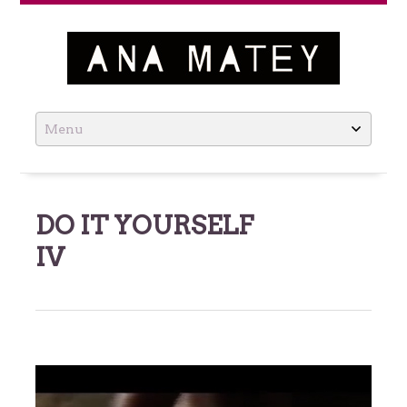
Ana Matey
Skip
to
content
DO IT YOURSELF
IV