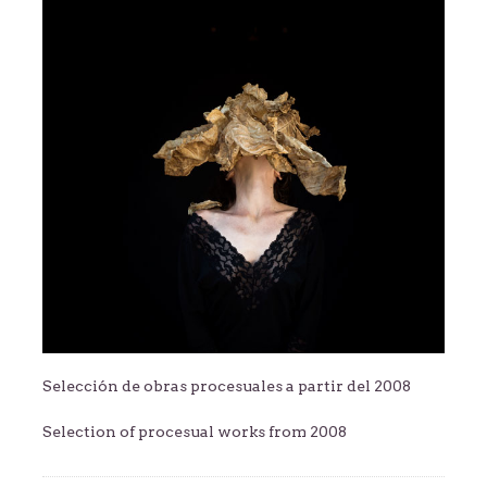
Selección de obras procesuales a partir del 2008
Selection of procesual works from 2008