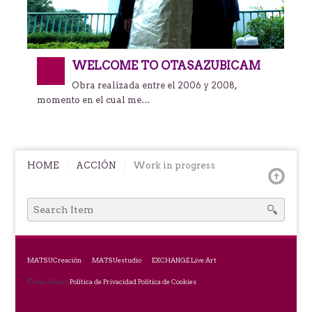
WELCOME TO OTASAZUBICAM
Obra realizada entre el 2006 y 2008,
momento en el cual me…
HOME
ACCIÓN
Work in progress
SEARCH
FOR:
MATSUCreación
MATSUestudio
EXCHANGE Live Art
© Ana Matey
Política de Privacidad
Política de Cookies